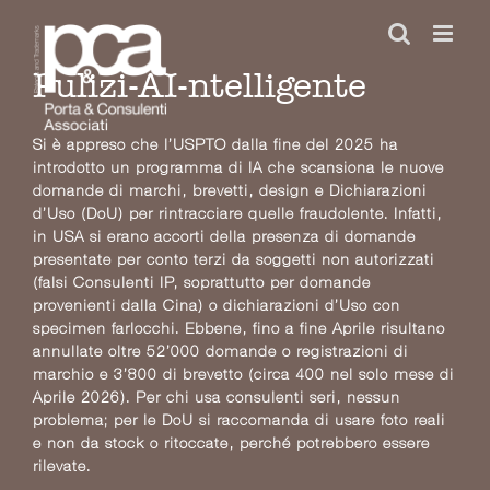
Salta
al
contenuto
Pulizi-AI-ntelligente
Si è appreso che l’USPTO dalla fine del 2025 ha
introdotto un programma di IA che scansiona le nuove
domande di marchi, brevetti, design e Dichiarazioni
d’Uso (DoU) per rintracciare quelle fraudolente. Infatti,
in USA si erano accorti della presenza di domande
presentate per conto terzi da soggetti non autorizzati
(falsi Consulenti IP, soprattutto per domande
provenienti dalla Cina) o dichiarazioni d’Uso con
specimen farlocchi. Ebbene, fino a fine Aprile risultano
annullate oltre 52’000 domande o registrazioni di
marchio e 3’800 di brevetto (circa 400 nel solo mese di
Aprile 2026). Per chi usa consulenti seri, nessun
problema; per le DoU si raccomanda di usare foto reali
e non da stock o ritoccate, perché potrebbero essere
rilevate.