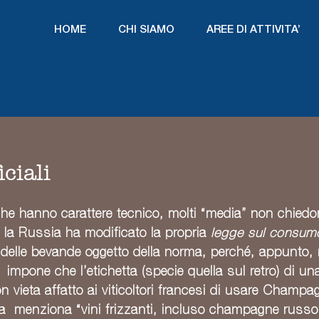
HOME
CHI SIAMO
AREE DI ATTIVITA’
ciali
 che hanno carattere tecnico, molti “media” non chiedo
e la Russia ha modificato la propria
legge sul consumo
lle bevande oggetto della norma, perché, appunto, n
, impone che l’etichetta (specie quella sul retro) di un
n vieta affatto ai viticoltori francesi di usare Champagn
rma menziona “vini frizzanti, incluso champagne russo”