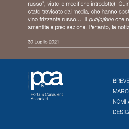
russo”, viste le modifiche introdotte). Qu
stato travisato dai media, che hanno sost
vino frizzante russo…. Il
puti(n)ferio
che ne
smentita e precisazione. Pertanto, la n
30 Luglio 2021
BREVE
MARC
NOMI 
DESI