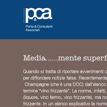
Salta
al
contenuto
Media……mente superfi
Quando si tratta di riportare avvenimenti
per diffondere notizie false. Recentement
Champagne (che è una DOC) dall’elenco de
termine “vino frizzante”. La norma, infatti
(liquore, vino fermo, vino frizzante), ma no
frizzante. In un elenco esplicativo la no